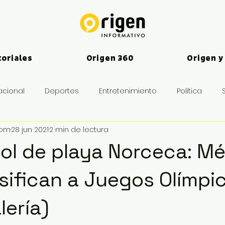
toriales
Origen 360
Origen y
acional
Deportes
Entretenimiento
Política
vom
28 jun 2021
2 min de lectura
es
bol de playa Norceca: Mé
sifican a Juegos Olímpi
lería)