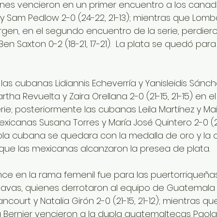
enes vencieron en un primer encuentro a los canad
 Sam Pedlow 2-0 (24-22, 21-13); mientras que Lomb
irgen, en el segundo encuentro de la serie, perdier
n Saxton 0-2 (18-21, 17-21).  La plata se quedó para 
 las cubanas Lidiannis Echeverría y Yanisleidis Sánc
tha Revuelta y Zaira Orellana 2-0 (21-15, 21-15) en el
ie; posteriormente las cubanas Leila Martínez y Mail
xicanas Susana Torres y María José Quintero 2-0 (21-1
pla cubana se quedara con la medalla de oro y la cl
 que las mexicanas alcanzaron la presea de plata. 
ce en la rama femenil fue para las puertorriqueñas
 Navas, quienes derrotaron al equipo de Guatemala
ncourt y Natalia Girón 2-0 (21-15, 21-12); mientras qu
na Bernier vencieron a la dupla guatemaltecas Paola