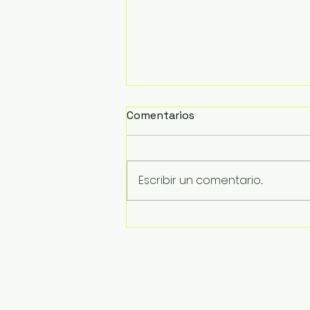
Comentarios
Escribir un comentario...
Inician trabajos de retiro
de la estructura del
puente colapsado en La
Boquita