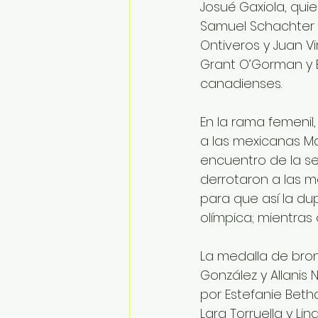
Josué Gaxiola, qui
Samuel Schachter y
Ontiveros y Juan V
Grant O’Gorman y Be
canadienses.
En la rama femenil,
a las mexicanas Mar
encuentro de la ser
derrotaron a las me
para que así la du
olímpica; mientras
La medalla de bron
González y Allanis
por Estefanie Betha
Lara Torruella y Li