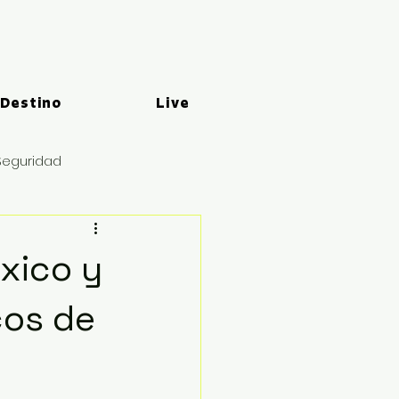
 Destino
Live
Seguridad
xico y
cos de