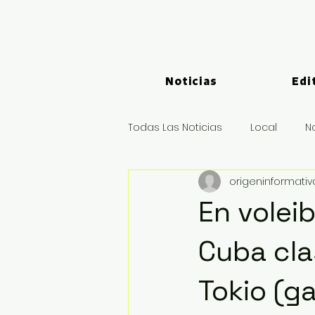
Noticias
Edi
Todas Las Noticias
Local
N
origeninformati
Logística y Puertos
Deport
En volei
Cuba cla
Tokio (ga