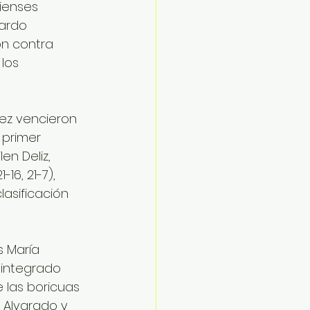
ienses 
ardo 
on contra 
los 
hez vencieron 
 primer 
en Deliz, 
6, 21-7), 
asificación 
 María 
 integrado 
e las boricuas 
 Alvarado y 