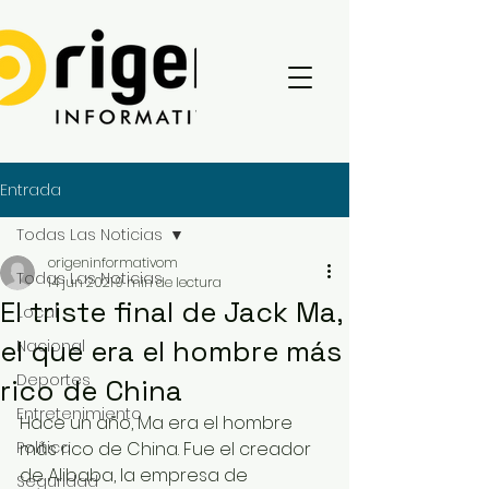
Entrada
Todas Las Noticias
origeninformativom
Todas Las Noticias
14 jun 2021
9 min de lectura
El triste final de Jack Ma,
Local
el que era el hombre más
Nacional
Deportes
rico de China
Entretenimiento
Hace un año, Ma era el hombre 
Política
más rico de China. Fue el creador 
de Alibaba, la empresa de 
Seguridad