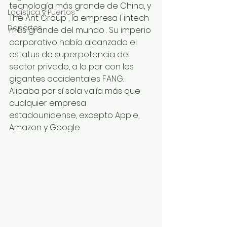
tecnología más grande de China, y 
Logística y Puertos
The Ant Group , la empresa Fintech 
Deportes
más grande del mundo . Su imperio 
corporativo había alcanzado el 
estatus de superpotencia del 
sector privado, a la par con los 
gigantes occidentales FANG. 
Alibaba por sí sola valía más que 
cualquier empresa 
estadounidense, excepto Apple, 
Amazon y Google. 