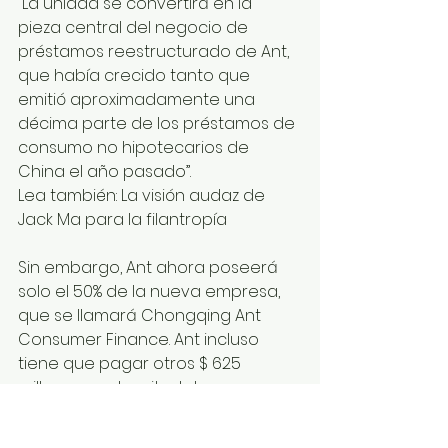
“La unidad se convertirá en la 
pieza central del negocio de 
préstamos reestructurado de Ant, 
que había crecido tanto que 
emitió aproximadamente una 
décima parte de los préstamos de 
consumo no hipotecarios de 
China el año pasado”.
Lea también: La visión audaz de 
Jack Ma para la filantropía
Sin embargo, Ant ahora poseerá 
solo el 50% de la nueva empresa, 
que se llamará Chongqing Ant 
Consumer Finance. Ant incluso 
tiene que pagar otros $ 625 
millones por la mitad de su 
participación en su propio 
negocio! El otro 50% se está 