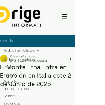
Entrada
Todas Las Noticias
Origen Informativo
Todas Las Noticias
2 jun 2025
1 min de lectura
El Monte Etna Entra en
Local
Erupción en Italia este 2
Nacional
Deportes
de Junio de 2025
Entretenimiento
Política
Seguridad