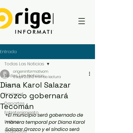
Entrada
Todas Las Noticias
origeninformativom
Todas Las Noticias
6 sept 2021
2 min de lectura
Diana Karol Salazar
Local
Orozco gobernará
Nacional
Deportes
Tecomán
Entretenimiento
+El municipio será gobernado de 
Política
manera temporal por Diana Karol 
Salazar Orozco y el síndico será 
Seguridad