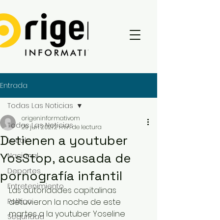
Entrada
Todas Las Noticias
origeninformativom
Todas Las Noticias
29 jun 2021
2 min de lectura
Detienen a youtuber
Local
YosStop, acusada de
Nacional
Deportes
pornografía infantil
Entretenimiento
Las autoridades capitalinas 
Política
detuvieron la noche de este 
martes a la youtuber Yoseline 
Seguridad