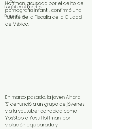
Hoffman, acusada por el delito de 
Logística y Puertos
pornografía infantil, confirmó una 
Deportes
fuente de la Fiscalía de la Ciudad 
de México.
En marzo pasado, la joven Ainara 
‘S’ denunció a un grupo de jóvenes 
y a la youtuber conocida como 
YosStop o Yoss Hoffman, por 
violación equiparada y 