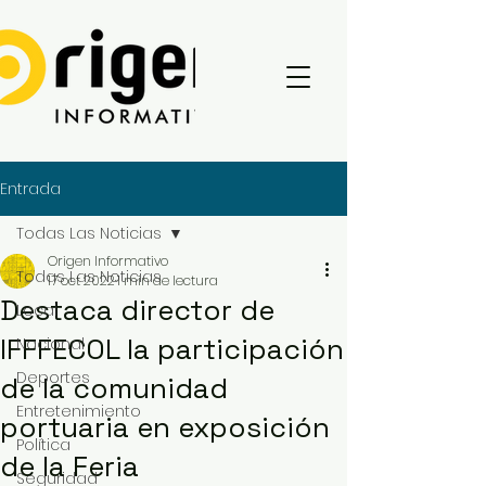
Entrada
Todas Las Noticias
Origen Informativo
Todas Las Noticias
17 oct 2022
1 min de lectura
Destaca director de
Local
IFFFECOL la participación
Nacional
Deportes
de la comunidad
Entretenimiento
portuaria en exposición
Política
de la Feria
Seguridad