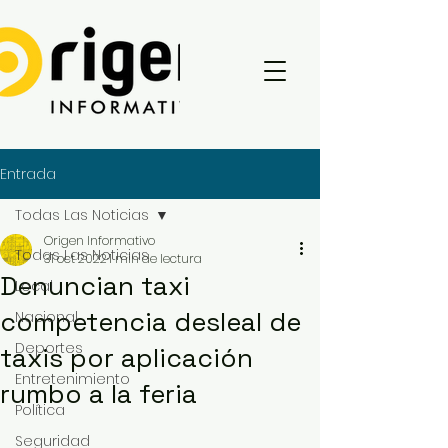
Entrada
Todas Las Noticias
Origen Informativo
Todas Las Noticias
31 oct 2022
1 min de lectura
Denuncian taxi
Local
competencia desleal de
Nacional
Deportes
taxis por aplicación
Entretenimiento
rumbo a la feria
Política
Seguridad