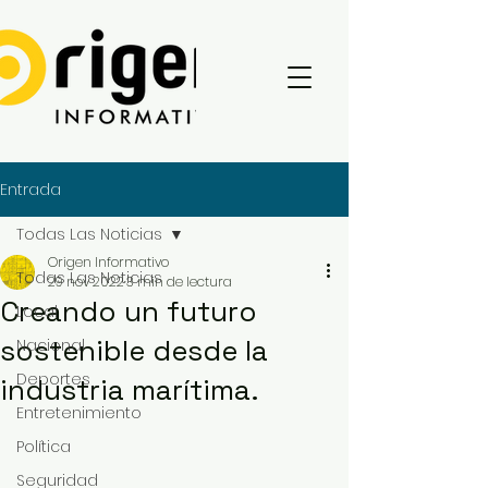
Entrada
Todas Las Noticias
Origen Informativo
Todas Las Noticias
29 nov 2022
3 min de lectura
Creando un futuro
Local
sostenible desde la
Nacional
Deportes
industria marítima.
Entretenimiento
Política
Seguridad