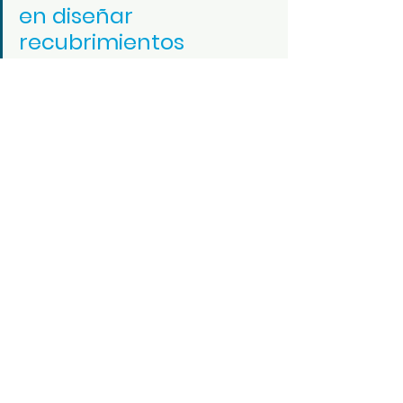
en diseñar 
recubrimientos 
orientados al ahorro 
de combustible, lo que 
se traduce en 
beneficios económicos 
para la industria 
marítima.
Ver todo
Entradas recientes