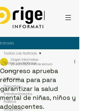
Entrada
Todas Las Noticias
Origen Informativo
Todas Las Noticias
20 oct 2022
2 min de lectura
Congreso aprueba
Local
reforma para para
Nacional
Deportes
garantizar la salud
Entretenimiento
mental de niñas, niños y
Política
adolescentes.
Seguridad