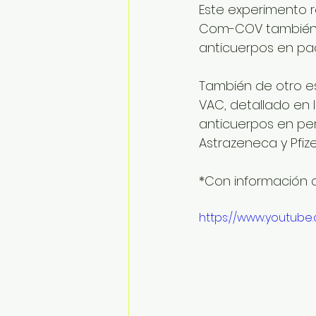
Este experimento r
Com-COV también 
anticuerpos en pac
También de otro e
VAC, detallado en 
anticuerpos en p
Astrazeneca y Pfizer
*Con información d
https://www.youtu