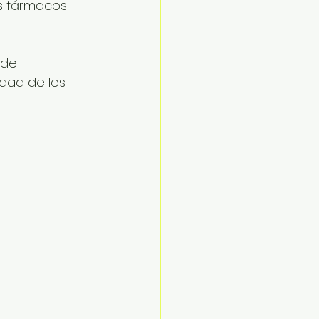
s fármacos 
 de 
dad de los 