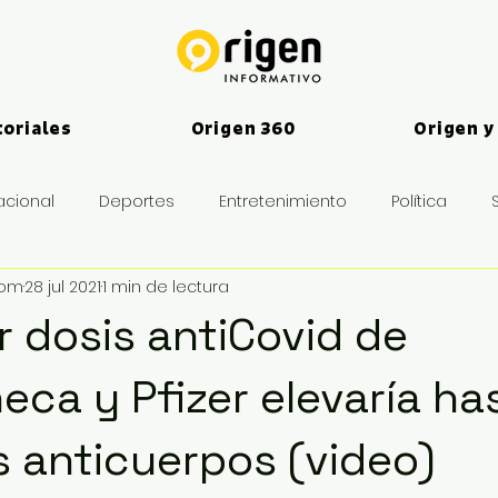
toriales
Origen 360
Origen y
acional
Deportes
Entretenimiento
Política
vom
28 jul 2021
1 min de lectura
es
 dosis antiCovid de
eca y Pfizer elevaría ha
s anticuerpos (video)