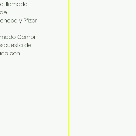
a, llamado 
de 
neca y Pfizer.
lamado Combi-
espuesta de 
ada con 