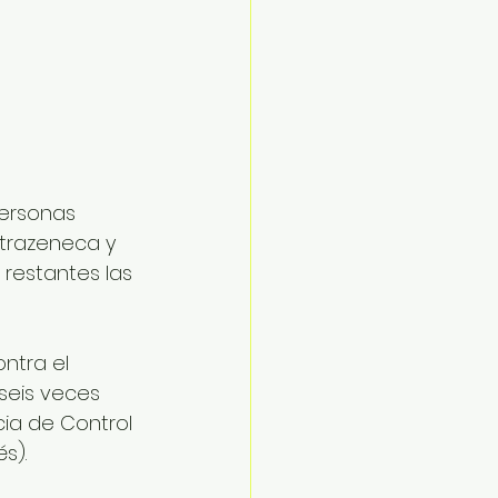
ersonas 
strazeneca y 
 restantes las 
ntra el 
seis veces 
ia de Control 
s).