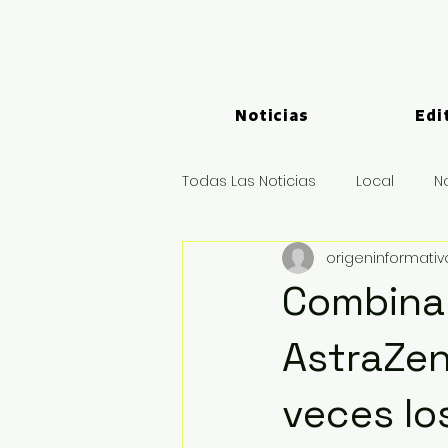
Noticias
Edi
Todas Las Noticias
Local
N
origeninformati
Logística y Puertos
Deport
Combinar
AstraZen
veces lo