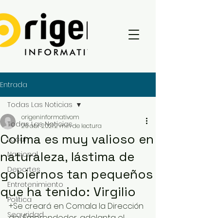
Entrada
Todas Las Noticias
origeninformativom
Todas Las Noticias
26 abr 2021
2 min de lectura
Colima es muy valioso en
Local
naturaleza, lástima de
Nacional
Deportes
gobiernos tan pequeños
Entretenimiento
que ha tenido: Virgilio
Política
+Se creará en Comala la Dirección 
Seguridad
del Emprendedor, adelanta el 