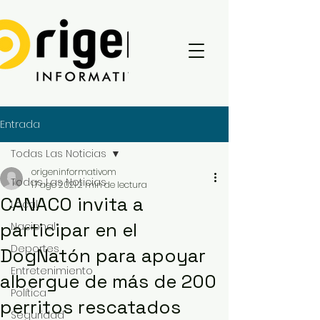
Entrada
Todas Las Noticias
origeninformativom
Todas Las Noticias
17 ago 2021
2 min de lectura
CANACO invita a
Local
participar en el
Nacional
Deportes
DogNatón para apoyar
Entretenimiento
albergue de más de 200
Política
perritos rescatados
Seguridad