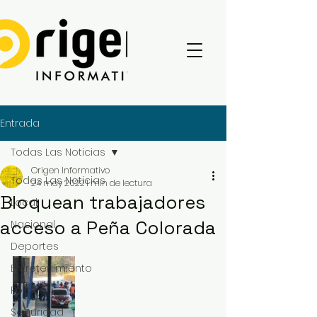
Entrada
Todas Las Noticias
Origen Informativo
Todas Las Noticias
24 may 2022
1 min de lectura
Bloquean trabajadores
Local
acceso a Peña Colorada
Nacional
Deportes
Entretenimiento
Política
Seguridad