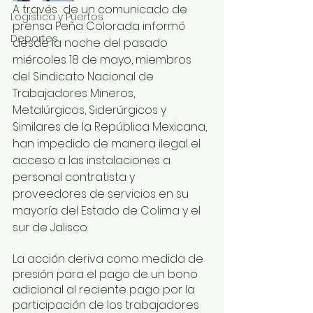
A través  de un comunicado de 
Logística y Puertos
prensa Peña Colorada informó 
Deportes
desde la noche del pasado 
miércoles 18 de mayo, miembros 
del Sindicato Nacional de 
Trabajadores Mineros, 
Metalúrgicos, Siderúrgicos y 
Similares de la República Mexicana, 
han impedido de manera ilegal el 
acceso a las instalaciones a 
personal contratista y 
proveedores de servicios en su 
mayoría del Estado de Colima y el 
sur de Jalisco.
La acción deriva como medida de 
presión para el pago de un bono 
adicional al reciente pago por la 
participación de los trabajadores 