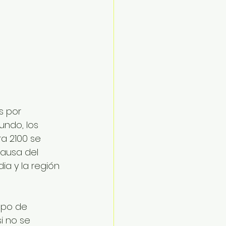
s por 
ndo, los 
ra 2100 se 
causa del 
a y la región 
upo de 
i no se 