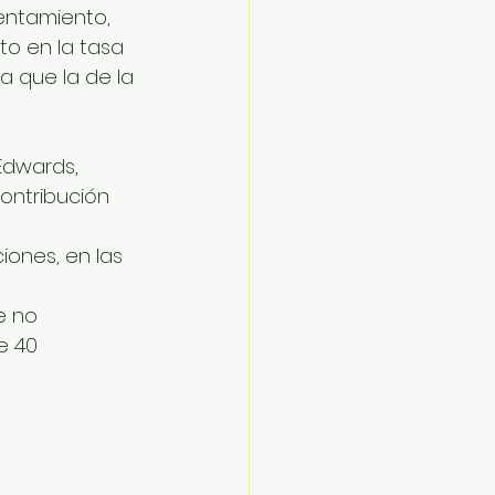
entamiento, 
o en la tasa 
a que la de la 
Edwards, 
ontribución 
 
ones, en las 
e no 
e 40 