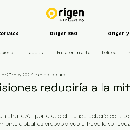
toriales
Origen 360
Origen y
acional
Deportes
Entretenimiento
Política
vom
27 may 2021
2 min de lectura
es
siones reduciría a la mit
ron otra razón por la que el mundo debería contro
amiento global: es probable que al hacerlo se reduz