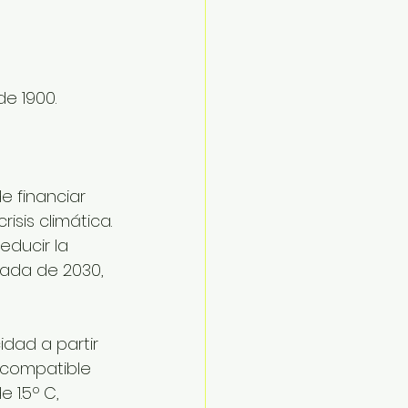
e 1900.
e financiar 
isis climática.
ducir la 
cada de 2030, 
dad a partir 
compatible 
 1.5º C, 