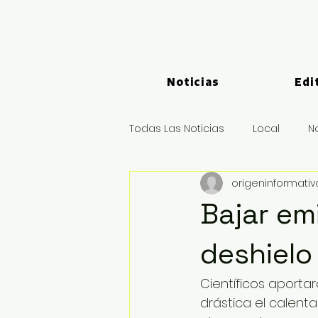
Noticias
Edi
Todas Las Noticias
Local
N
origeninformati
Logística y Puertos
Deport
Bajar emi
deshielo
Científicos aporta
drástica el calent