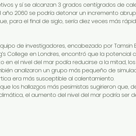
ivos y sí se alcanzan 3 grados centígrados de cal
 año 2060 se podría detonar un incremento abrupt
e, para el final de siglo, sería diez veces más rápid
equipo de investigadores, encabezado por Tamsin 
g’s College en Londres, encontró que la potencial c
o en el nivel del mar podía reducirse a la mitad, los
mbién analizaron un grupo más pequeño de simulaci
rtica era más susceptible al calentamiento.
e los hallazgos más pesimistas sugirieron que, d
limática, el aumento del nivel del mar podría ser d