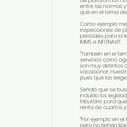
de plataformas no
entre las normas y 
que en el tema de 
Como ejemplo menc
inspecciones de pro
periciales para la 
IMMS e INFONAVIT.
“También en el te
servicios como agua
son muy distintos 
vacacionar; nuestr
pues que las exige
Señaló que se busc
incluido los legis
tributario para qu
renta de cuartos y
“Por ejemplo en el
pero no tienen lice