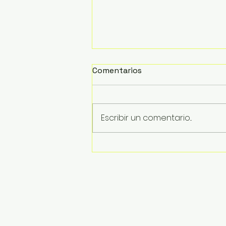
Comentarios
Escribir un comentario...
Inician trabajos de retiro
de la estructura del
puente colapsado en La
Boquita