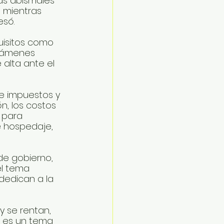
as abismales 
, mientras 
esó.
uisitos como 
ctámenes 
 alta ante el 
e impuestos y 
ón, los costos 
 para 
e hospedaje, 
de gobierno, 
el tema 
dedican a la 
y se rentan, 
o es un tema 