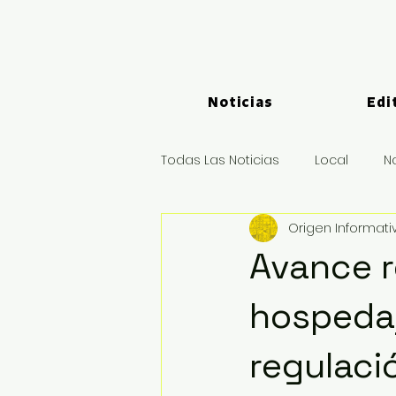
Noticias
Edi
Todas Las Noticias
Local
N
Origen Informati
Logística y Puertos
Deport
Avance r
hospedaj
regulaci