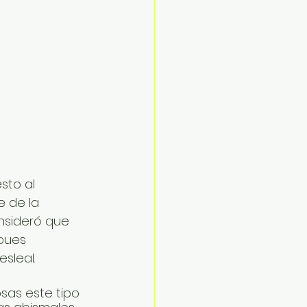
sto al 
 de la 
nsideró que 
pues 
sleal.
osas este tipo 