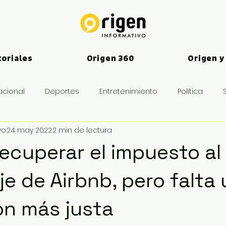
toriales
Origen 360
Origen y
acional
Deportes
Entretenimiento
Política
vo
24 may 2022
2 min de lectura
es
ecuperar el impuesto al
e de Airbnb, pero falta
ón más justa