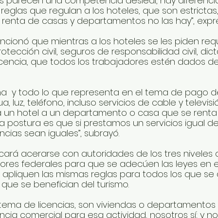
s parecen una competencia desleal, hay diferenci
reglas que regulan a los hoteles, que son estrictas
renta de casas y departamentos no las hay”, expr
ionó que mientras a los hoteles se les piden req
tección civil, seguros de responsabilidad civil, di
licencia, que todos los trabajadores estén dados de
ma  y todo lo que representa en el tema de pago d
, luz, teléfono, incluso servicios de cable y televisi
a un hotel a un departamento o casa que se renta
a postura es que si prestamos un servicios igual d
ncias sean iguales”, subrayó.
ará acerarse con autoridades de los tres niveles 
ladores federales para que se adecúen las leyes en 
e apliquen las mismas reglas para todos los que se 
 que se benefician del turismo.
 tema de licencias, son viviendas o departamentos 
ncia comercial para esa actividad, nosotros sí; y n