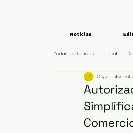
Noticias
Edi
Todas Las Noticias
Local
N
Origen Informati
Logística y Puertos
Deport
Autoriza
Simplifi
Comercio