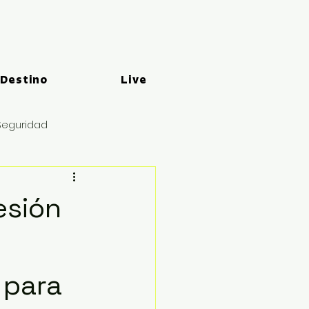
 Destino
Live
Seguridad
esión
 para