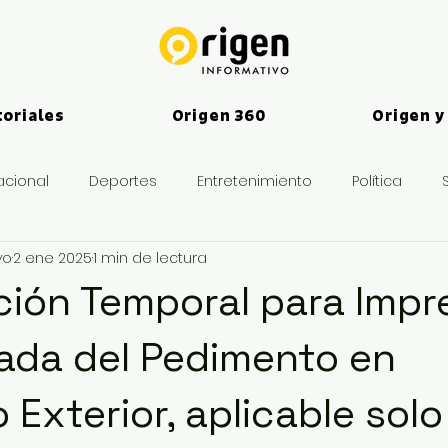
toriales
Origen 360
Origen y
acional
Deportes
Entretenimiento
Política
vo
2 ene 2025
1 min de lectura
es
ción Temporal para Impr
cada del Pedimento en
 Exterior, aplicable solo