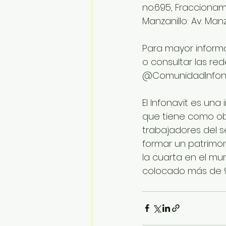
no.695, Fracciona
Manzanillo: Av. Manza
Para mayor informa
o consultar las rede
@ComunidadInfona
El Infonavit es una 
que tiene como obj
trabajadores del 
formar un patrimon
la cuarta en el mu
colocado más de 99