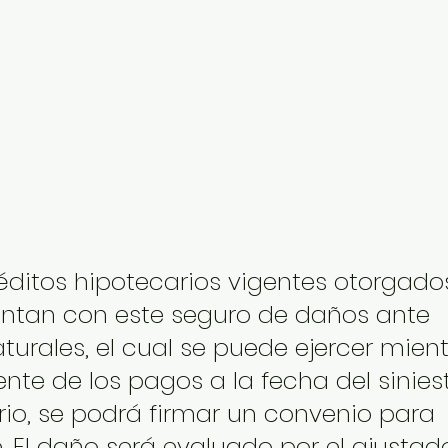
éditos hipotecarios vigentes otorgados
uentan con este seguro de daños ante 
turales, el cual se puede ejercer mient
ente de los pagos a la fecha del siniest
io, se podrá firmar un convenio para 
e. El daño será evaluado por el ajustado