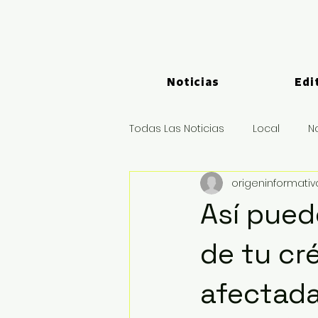
Noticias
Edi
Todas Las Noticias
Local
N
origeninformati
Logística y Puertos
Deport
Así pued
de tu cré
afectada