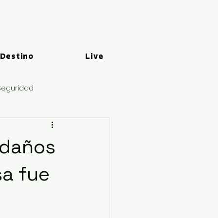
 Destino
Live
Seguridad
 daños
sa fue