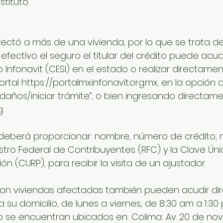
stituto.
fectó a más de una vivienda, por lo que se trata de
efectivo el seguro el titular del crédito puede acudir
 Infonavit (CESI) en el estado o realizar directament
ortal https://portalmx.infonavit.org.mx, en la opción
daños/iniciar trámite”, o bien ingresando directame
. 
 deberá proporcionar: nombre, número de crédito,
istro Federal de Contribuyentes (RFC) y la Clave Úni
n (CURP), para recibir la visita de un ajustador.  
con viviendas afectadas también pueden acudir di
su domicilio, de lunes a viernes, de 8:30 am a 1:30 
o se encuentran ubicados en: Colima: Av. 20 de no