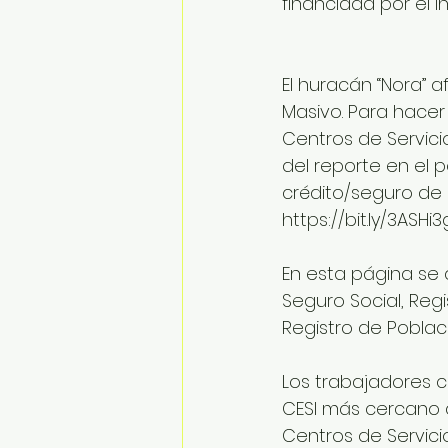
financiada por el In
El huracán “Nora” a
Masivo. Para hacer 
Centros de Servicio
del reporte en el p
crédito/seguro de 
https://bit.ly/3ASHi3g
En esta página se
Seguro Social, Reg
Registro de Població
Los trabajadores 
CESI más cercano a 
Centros de Servici