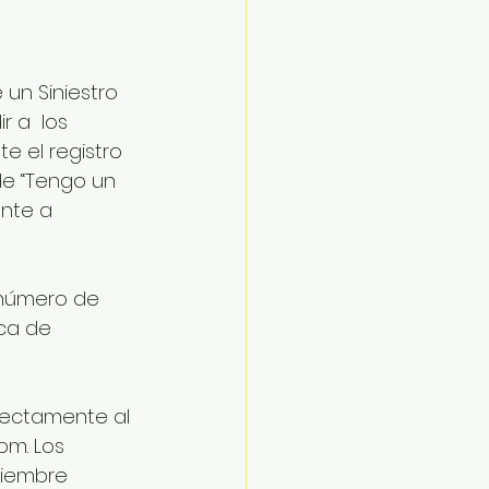
 un Siniestro 
 a  los 
e el registro 
 de “Tengo un 
nte a 
 número de 
ca de 
rectamente al 
pm. Los 
viembre 