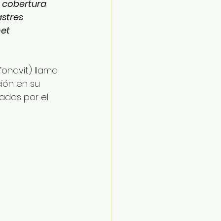
a cobertura 
stres 
et 
fonavit) llama 
ión en su 
adas por el 