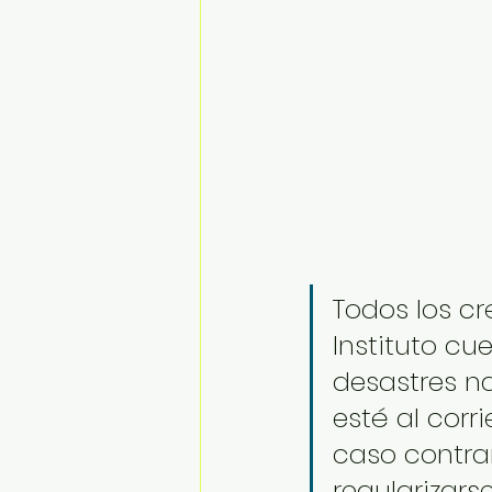
Todos los cr
Instituto c
desastres na
esté al corri
caso contrar
regularizars