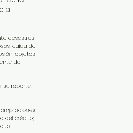
o a 
nte desastres 
sos, caída de 
osión, objetos 
ente de 
 su reporte, 
, ampliaciones 
 del crédito; 
dito 