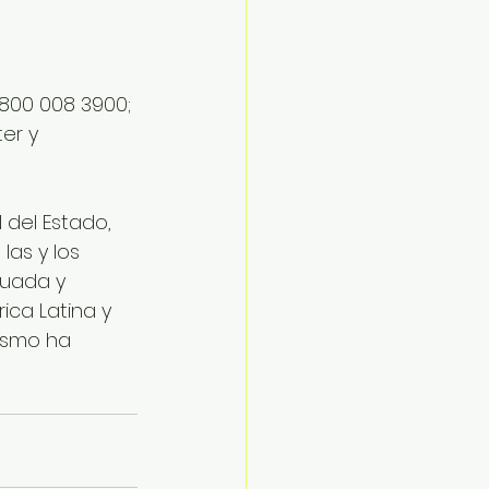
 800 008 3900; 
er y 
l del Estado, 
as y los 
uada y 
ica Latina y 
ismo ha 