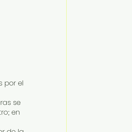
 por el 
ras se 
ro; en 
r de la 