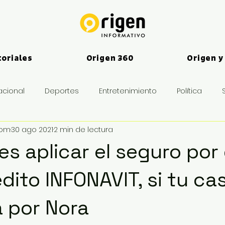
toriales
Origen 360
Origen y
acional
Deportes
Entretenimiento
Política
vom
30 ago 2021
2 min de lectura
es
es aplicar el seguro por
dito INFONAVIT, si tu ca
 por Nora