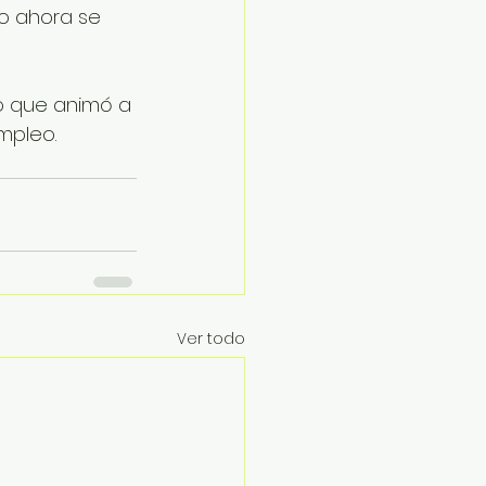
ro ahora se 
lo que animó a 
empleo.
Ver todo