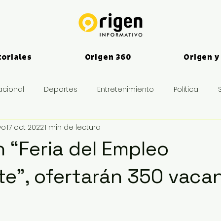
toriales
Origen 360
Origen y
acional
Deportes
Entretenimiento
Política
vo
17 oct 2022
1 min de lectura
es
 “Feria del Empleo
te”, ofertarán 350 vaca