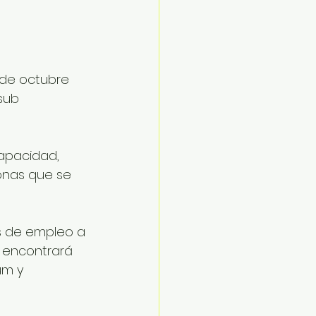
 de octubre 
sub 
capacidad, 
onas que se 
s de empleo a 
 encontrará 
um y 