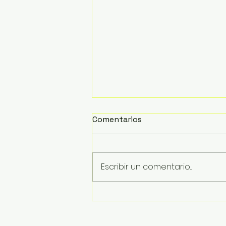
Comentarios
Escribir un comentario...
Inician trabajos de retiro
de la estructura del
puente colapsado en La