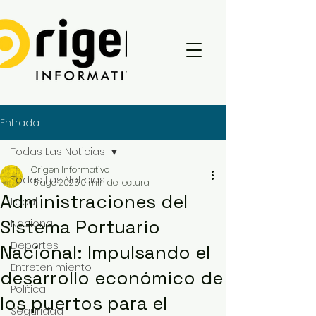
Entrada
Todas Las Noticias
Origen Informativo
Todas Las Noticias
15 ago 2025
0 min de lectura
Administraciones del
Local
Sistema Portuario
Nacional
Deportes
Nacional: Impulsando el
Entretenimiento
desarrollo económico de
Política
los puertos para el
Seguridad