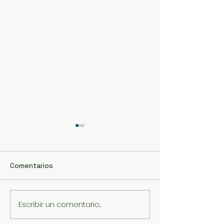
Comentarios
Escribir un comentario...
Ayuntamiento de
Manuel Fernán
Manzanillo y Gobierno
Pérez, nuevo