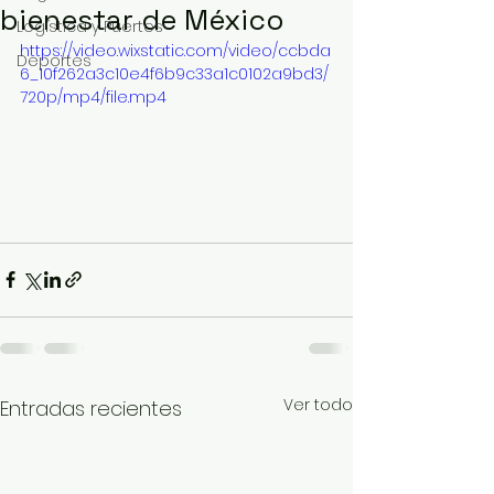
bienestar de México
Logística y Puertos
https://video.wixstatic.com/video/ccbda
Deportes
6_10f262a3c10e4f6b9c33a1c0102a9bd3/
720p/mp4/file.mp4
Ver todo
Entradas recientes