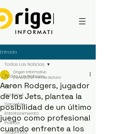
Entrada
Todas Las Noticias
Origen Informativo
Todas Las Noticias
2 ene 2025
1 min de lectura
Aaron Rodgers, jugador
Local
de los Jets, plantea la
Nacional
Deportes
posibilidad de un último
Entretenimiento
juego como profesional
Política
cuando enfrente a los
Seguridad